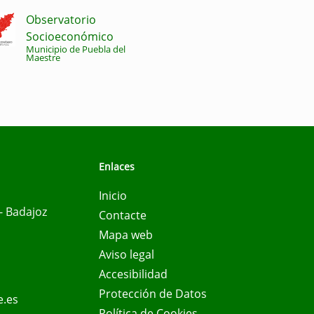
Observatorio
Socioeconómico
Municipio de Puebla del
Maestre
Enlaces
Inicio
- Badajoz
Contacte
Mapa web
Aviso legal
Accesibilidad
Protección de Datos
e.es
Política de Cookies