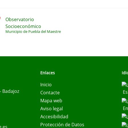
Observatorio
Socioeconómico
Municipio de Puebla del Maestre
Enlaces
Id
Inicio
- Badajoz
Es
Contacte
Mapa web
En
Aviso legal
Accesibilidad
Protección de Datos
e.es