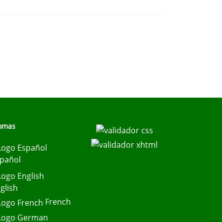
iomas
pañol
glish
French