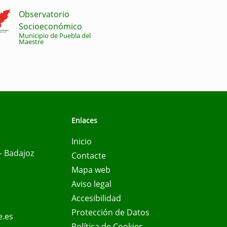
Observatorio
Socioeconómico
Municipio de Puebla del
Maestre
Enlaces
Inicio
- Badajoz
Contacte
Mapa web
Aviso legal
Accesibilidad
Protección de Datos
e.es
Política de Cookies