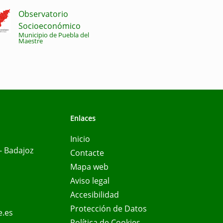
Observatorio
Socioeconómico
Municipio de Puebla del
Maestre
Enlaces
Inicio
- Badajoz
Contacte
Mapa web
Aviso legal
Accesibilidad
Protección de Datos
e.es
Política de Cookies