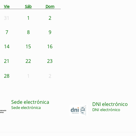
Vie
Sáb
Dom
31
1
2
7
8
9
14
15
16
21
22
23
28
1
2
Sede electrónica
DNI electrónico
Sede electrónica
DNI electrónico