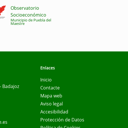
Observatorio
Socioeconómico
Municipio de Puebla del
Maestre
Enlaces
Inicio
- Badajoz
Contacte
Mapa web
Aviso legal
Accesibilidad
Protección de Datos
e.es
Política de Cookies