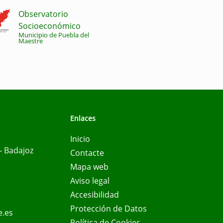
Observatorio
Socioeconómico
Municipio de Puebla del
Maestre
Enlaces
Inicio
- Badajoz
Contacte
Mapa web
Aviso legal
Accesibilidad
Protección de Datos
e.es
Política de Cookies