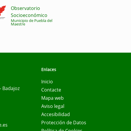
Observatorio
Socioeconómico
Municipio de Puebla del
Maestre
Enlaces
Inicio
- Badajoz
Contacte
Mapa web
Aviso legal
Accesibilidad
Protección de Datos
e.es
Política de Cookies