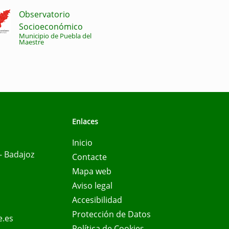
Observatorio
Socioeconómico
Municipio de Puebla del
Maestre
Enlaces
Inicio
- Badajoz
Contacte
Mapa web
Aviso legal
Accesibilidad
Protección de Datos
e.es
Política de Cookies