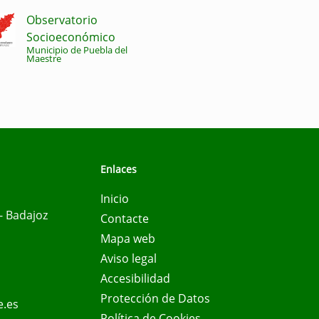
Observatorio
Socioeconómico
Municipio de Puebla del
Maestre
Enlaces
Inicio
- Badajoz
Contacte
Mapa web
Aviso legal
Accesibilidad
Protección de Datos
e.es
Política de Cookies